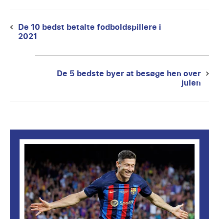
Post
navigation
De 10 bedst betalte fodboldspillere i
Previous
2021
post:
De 5 bedste byer at besøge hen over
Next
julen
post: