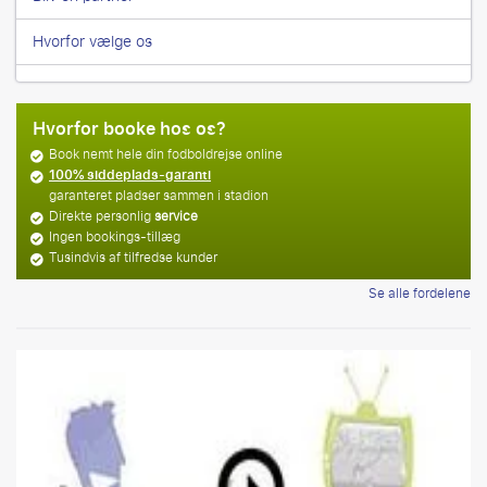
Hvorfor vælge os
Hvorfor booke hos os?
Book nemt hele din fodboldrejse online
100% siddeplads-garanti
garanteret pladser sammen i stadion
Direkte personlig
service
Ingen bookings-tillæg
Tusindvis af tilfredse kunder
Se alle fordelene