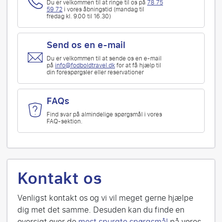
Du er velkommen til at ringe til os på
78 75
59 72
i vores åbningstid (mandag til
fredag kl. 9.00 til 16.30)
Send os en e-mail
Du er velkommen til at sende os en e-mail
på
info@fodboldtravel.dk
for at få hjælp til
din forespørgsler eller reservationer
FAQs
Find svar på almindelige spørgsmål i vores
FAQ-sektion.
Kontakt os
Venligst kontakt os og vi vil meget gerne hjælpe
dig met det samme. Desuden kan du finde en
oversigt over de
mest spurgte spørgsmål
på vores