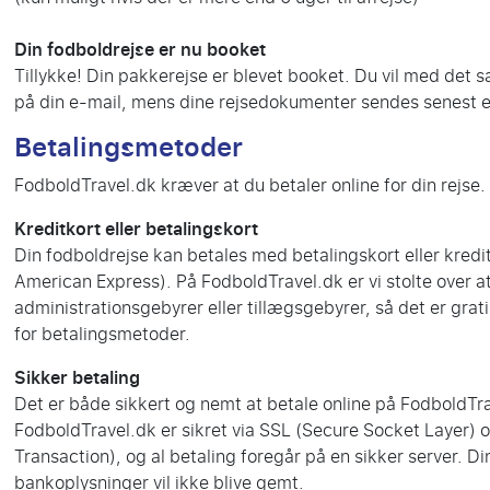
Din fodboldrejse er nu booket
Tillykke! Din pakkerejse er blevet booket. Du vil med de
på din e-mail, mens dine rejsedokumenter sendes senest en
Betalingsmetoder
FodboldTravel.dk kræver at du betaler online for din rejse.
Kreditkort eller betalingskort
Din fodboldrejse kan betales med betalingskort eller kredi
American Express). På FodboldTravel.dk er vi stolte over a
administrationsgebyrer eller tillægsgebyrer, så det er grat
for betalingsmetoder.
Sikker betaling
Det er både sikkert og nemt at betale online på FodboldTr
FodboldTravel.dk er sikret via SSL (Secure Socket Layer) 
Transaction), og al betaling foregår på en sikker server. Di
bankoplysninger vil ikke blive gemt.