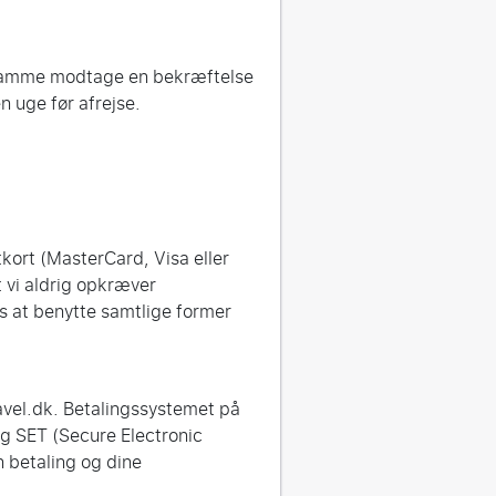
t samme modtage en bekræftelse
 uge før afrejse.
tkort (MasterCard, Visa eller
t vi aldrig opkræver
is at benytte samtlige former
avel.dk. Betalingssystemet på
og SET (Secure Electronic
n betaling og dine