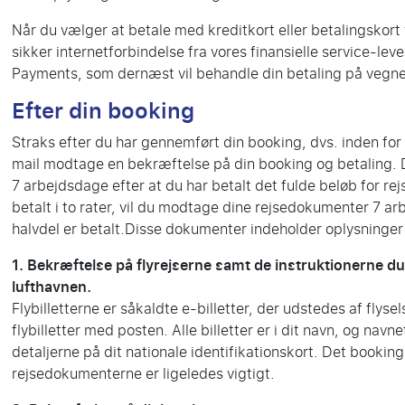
Når du vælger at betale med kreditkort eller betalingskort vi
sikker internetforbindelse fra vores finansielle service-le
Payments, som dernæst vil behandle din betaling på vegne
Efter din booking
Straks efter du har gennemført din booking, dvs. inden for e
mail modtage en bekræftelse på din booking og betaling. 
7 arbejdsdage efter at du har betalt det fulde beløb for rej
betalt i to rater, vil du modtage dine rejsedokumenter 7 a
halvdel er betalt.Disse dokumenter indeholder oplysninge
1. Bekræftelse på flyrejserne samt de instruktionerne du 
lufthavnen.
Flybilletterne er såkaldte e-billetter, der udstedes af flys
flybilletter med posten. Alle billetter er i dit navn, og navn
detaljerne på dit nationale identifikationskort. Det booki
rejsedokumenterne er ligeledes vigtigt.