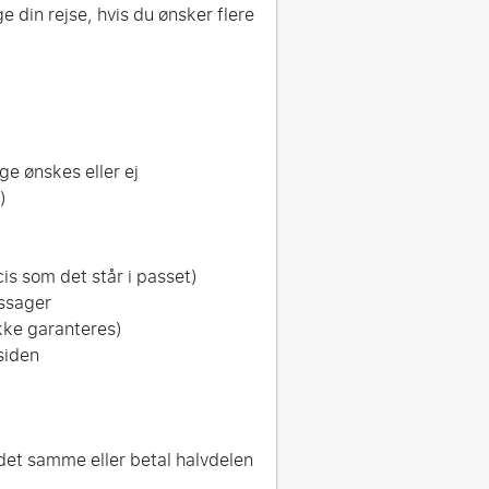
 din rejse, hvis du ønsker flere
e ønskes eller ej
)
is som det står i passet)
assager
ikke garanteres)
siden
det samme eller betal halvdelen