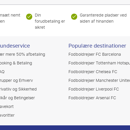
nsæt nemt
Din
Garanterede pladser ved
ren
forudbetaling er
siden af hinanden
sikret
undeservice
Populære destinationer
ær mere 50% afbetaling
Fodboldrejser FC Barcelona
ooking & Betaling
Fodboldrejser Tottenham Hotspu
AQ
Fodboldrejser Chelsea FC
rupper og Erhverv
Fodboldrejser Manchester Unite
rivatliv og Sikkerhed
Fodboldrejser Liverpool FC
ilkår og Betingelser
Fodboldrejser Arsenal FC
avekort
avoritter