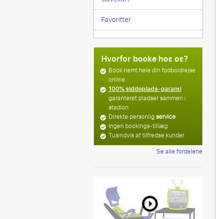
Favoritter
Hvorfor booke hos os?
Book nemt hele din fodboldrejse
online
100% siddeplads-garanti
garanteret pladser sammen i
stadion
Direkte personlig
service
Ingen bookings-tillæg
Tusindvis af tilfredse kunder
Se alle fordelene