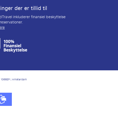
nger der er tillid til
Travel inkluderer finansiel beskyttelse
 reservationer.
ere
6 | 1066EP | Amsterdam