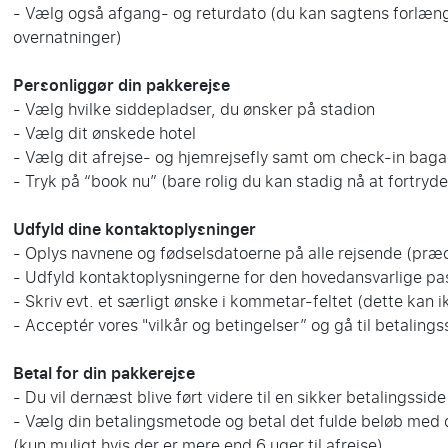
- Vælg også afgang- og returdato (du kan sagtens forlænge
overnatninger)
Personliggør din pakkerejse
- Vælg hvilke siddepladser, du ønsker på stadion
- Vælg dit ønskede hotel
- Vælg dit afrejse- og hjemrejsefly samt om check-in bagag
- Tryk på “book nu” (bare rolig du kan stadig nå at fortryde
Udfyld dine kontaktoplysninger
- Oplys navnene og fødselsdatoerne på alle rejsende (præc
- Udfyld kontaktoplysningerne for den hovedansvarlige p
- Skriv evt. et særligt ønske i kommetar-feltet (dette kan 
- Acceptér vores "vilkår og betingelser” og gå til betalings
Betal for din pakkerejse
- Du vil dernæst blive ført videre til en sikker betalingsside
- Vælg din betalingsmetode og betal det fulde beløb med 
(kun muligt hvis der er mere end 6 uger til afrejse)