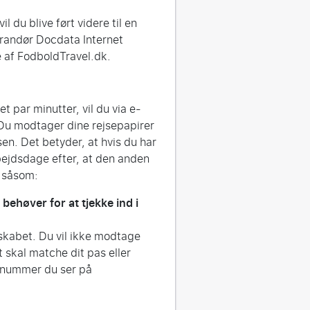
l du blive ført videre til en
verandør Docdata Internet
 af FodboldTravel.dk.
t par minutter, vil du via e-
Du modtager dine rejsepapirer
sen. Det betyder, at hvis du har
rbejdsdage efter, at den anden
r såsom:
behøver for at tjekke ind i
elskabet. Du vil ikke modtage
et skal matche dit pas eller
ngnummer du ser på