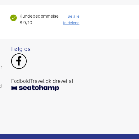
Kundebedømmelse
Se alle
8.9/10
fordelene
Følg os
r
FodboldTravel.dk drevet af
d