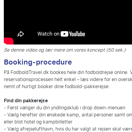
Se denne video og lær mere om vores koncept (50 sek.)
Booking-procedure
På FodboldTravel.dk bookes hele din fodboldrejse online. V
reservationsprocessen helt enkel – læs videre for en oversk
nemt of hurtigt booker dine fodbold-pakkerejse:
Find din pakkerejse
- Først vælger du din yndlingsklub i drop down-menuen
- Vælg herefter din ønskede kamp, antal personer samt om 
eller blot hotel og kampbilletter
- Vælg afrejselufthavn, hvis du har valgt at rejsen skal være