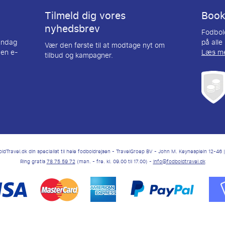
Tilmeld dig vores
Booki
nyhedsbrev
Fodbold
andag
på alle
Vær den første til at modtage nyt om
 en e-
Læs m
tilbud og kampagner.
dTravel.dk din specialist til hele fodboldrejsen - TravelGroep BV - John M. Keynesplein 12-4
Ring gratis
78 75 59 72
(man. - fre. kl. 09.00 til 17.00) -
info@fodboldtravel.dk