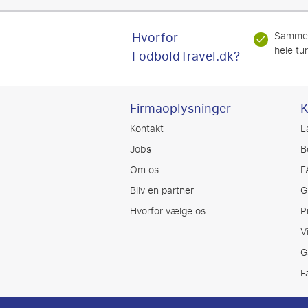
Hvorfor
Samme
hele tu
FodboldTravel.dk?
Firmaoplysninger
K
Kontakt
L
Jobs
B
Om os
F
Bliv en partner
G
Hvorfor vælge os
P
V
G
F