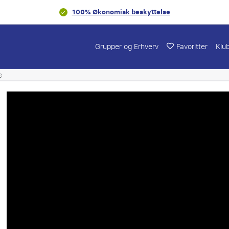
100% Økonomisk beskyttelse
Grupper og Erhverv
Favoritter
Klu
G