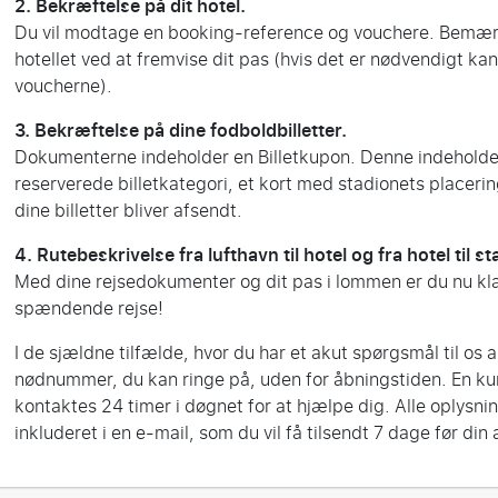
2. Bekræftelse på dit hotel.
Du vil modtage en booking-reference og vouchere. Bemærk
hotellet ved at fremvise dit pas (hvis det er nødvendigt ka
voucherne).
3. Bekræftelse på dine fodboldbilletter.
Dokumenterne indeholder en Billetkupon. Denne indeholde
reserverede billetkategori, et kort med stadionets placeri
dine billetter bliver afsendt.
4. Rutebeskrivelse fra lufthavn til hotel og fra hotel til st
Med dine rejsedokumenter og dit pas i lommen er du nu klar 
spændende rejse!
I de sjældne tilfælde, hvor du har et akut spørgsmål til os an
nødnummer, du kan ringe på, uden for åbningstiden. En 
kontaktes 24 timer i døgnet for at hjælpe dig. Alle oplysni
inkluderet i en e-mail, som du vil få tilsendt 7 dage før din 