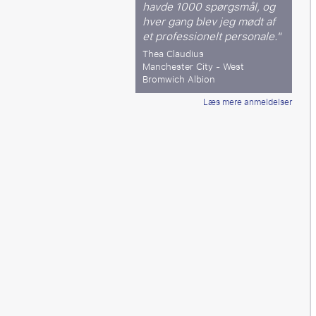
havde 1000 spørgsmål, og
hver gang blev jeg mødt af
et professionelt personale."
Thea Claudius
Manchester City - West
Bromwich Albion
Læs mere anmeldelser