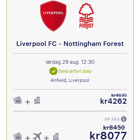
Liverpool FC - Nottingham Forest
lørdag 29 aug.
12:30
Bekræftet dato
Anfield, Liverpool
kr4635
kr4262
PP FRA
kr8450
kr8077