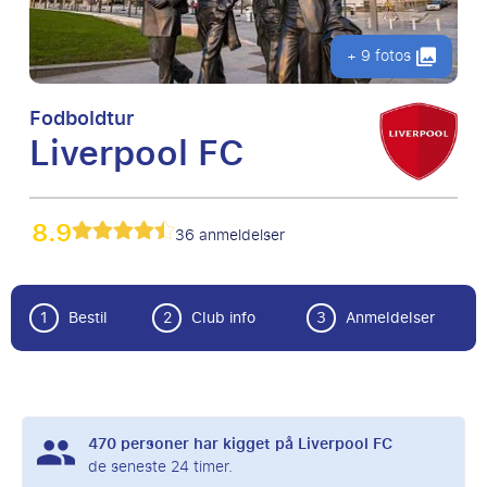
+ 9 fotos
Fodboldtur
Liverpool FC
8.9
36 anmeldelser
1
Bestil
2
Club info
3
Anmeldelser
470
personer har kigget på Liverpool FC
de seneste 24 timer.