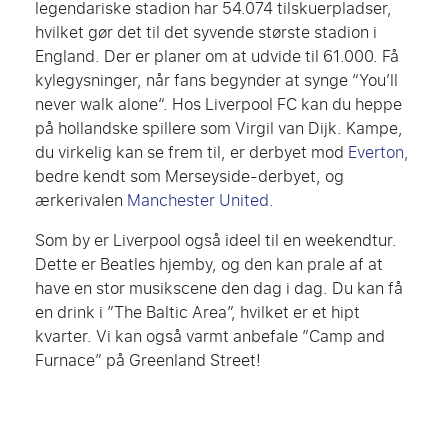
legendariske stadion har 54.074 tilskuerpladser,
hvilket gør det til det syvende største stadion i
England. Der er planer om at udvide til 61.000. Få
kylegysninger, når fans begynder at synge “
You’ll
never walk alone
“. Hos Liverpool FC kan du heppe
på hollandske spillere som Virgil van Dijk. Kampe,
du virkelig kan se frem til, er derbyet mod
Everton,
bedre kendt som Merseyside-derbyet, og
ærkerivalen
Manchester United.
Som by er Liverpool også ideel til en weekendtur.
Dette er Beatles hjemby, og den kan prale af at
have en stor musikscene den dag i dag. Du kan få
en drink i ”The Baltic Area”, hvilket er et hipt
kvarter. Vi kan også varmt anbefale ”Camp and
Furnace” på Greenland Street!