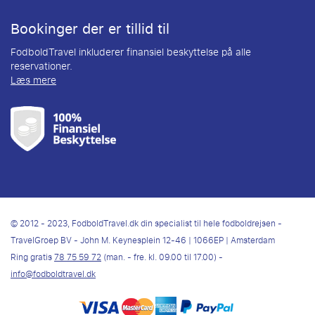
Bookinger der er tillid til
FodboldTravel inkluderer finansiel beskyttelse på alle
reservationer.
Læs mere
© 2012 - 2023, FodboldTravel.dk din specialist til hele fodboldrejsen -
TravelGroep BV - John M. Keynesplein 12-46 | 1066EP | Amsterdam
Ring gratis
78 75 59 72
(man. - fre. kl. 09.00 til 17.00) -
info@fodboldtravel.dk