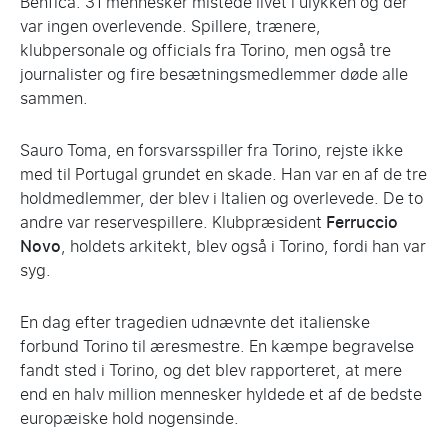
Benfica. 31 mennesker mistede livet i ulykken og der
var ingen overlevende. Spillere, trænere,
klubpersonale og officials fra Torino, men også tre
journalister og fire besætningsmedlemmer døde alle
sammen.
Sauro Toma, en forsvarsspiller fra Torino, rejste ikke
med til Portugal grundet en skade. Han var en af de tre
holdmedlemmer, der blev i Italien og overlevede. De to
andre var reservespillere. Klubpræsident
Ferruccio
Novo
, holdets arkitekt, blev også i Torino, fordi han var
syg.
En dag efter tragedien udnævnte det italienske
forbund Torino til æresmestre. En kæmpe begravelse
fandt sted i Torino, og det blev rapporteret, at mere
end en halv million mennesker hyldede et af de bedste
europæiske hold nogensinde.