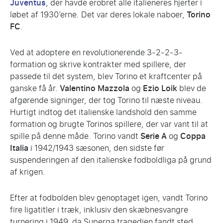
Juventus
, der havde erobret alle italieneres hjerter i
løbet af 1930’erne. Det var deres lokale naboer,
Torino
FC
.
Ved at adoptere en revolutionerende 3-2-2-3-
formation og skrive kontrakter med spillere, der
passede til det system, blev Torino et kraftcenter på
ganske få år.
Valentino Mazzola
og
Ezio Loik
blev de
afgørende signinger, der tog Torino til næste niveau.
Hurtigt indtog det italienske landshold den samme
formation og brugte Torinos spillere, der var vant til at
spille på denne måde. Torino vandt
Serie A
og
Coppa
Italia
i 1942/1943 sæsonen, den sidste før
suspenderingen af den italienske fodboldliga på grund
af krigen.
Efter at fodbolden blev genoptaget igen, vandt Torino
fire ligatitler i træk, inklusiv den skæbnesvangre
turnering i 1949, da Superga tragedien fandt sted.