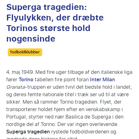
Superga tragedien:
Flyulykken, der dræbte
Torinos største hold
nogensinde
Categories
fodboldklubber
4. maj 1949. Med fire uger tilbage af den italienske liga
fører
Torino
tabellen fire point foran
Inter Milan
.
Granata
-truppen er uden tvivl det bedste hold i landet,
og deres femte nationale titel i træk ser ud til at være
sikker. Men så rammer Torino tragedien. Flyet, der
transporterer holdet hjem efter en venskabskamp i
Portugal, styrter ned nær Basilica de Superga i den
nordlige del af Torino. Der var ingen overlevende.
Superga tragedien
rystede fodboldverdenen og