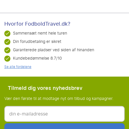
Hvorfor FodboldTravel.dk?
Sammensæt nemt hele turen
Din forudbetaling er sikret
Garanterede pladser ved siden af hinanden
Kundebedømmelse 8.7/10
Se alle fordelene
Tilmeld dig vores nyhedsbrev
Vær den første til at modtage nyt om tilbud og kampagner.