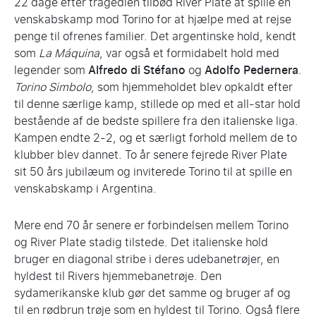
22 dage efter tragedien tilbød River Plate at spille en
venskabskamp mod Torino for at hjælpe med at rejse
penge til ofrenes familier. Det argentinske hold, kendt
som
La Máquina
, var også et formidabelt hold med
legender som
Alfredo di Stéfano
og
Adolfo Pedernera
.
Torino Simbolo
, som hjemmeholdet blev opkaldt efter
til denne særlige kamp, stillede op med et all-star hold
bestående af de bedste spillere fra den italienske liga.
Kampen endte 2-2, og et særligt forhold mellem de to
klubber blev dannet. To år senere fejrede River Plate
sit 50 års jubilæum og inviterede Torino til at spille en
venskabskamp i Argentina.
Mere end 70 år senere er forbindelsen mellem Torino
og River Plate stadig tilstede. Det italienske hold
bruger en diagonal stribe i deres udebanetrøjer, en
hyldest til Rivers hjemmebanetrøje. Den
sydamerikanske klub gør det samme og bruger af og
til en rødbrun trøje som en hyldest til Torino. Også flere