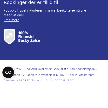
Bookinger der er tillid til
FodboldTravel inkluderer finansiel beskyttelse på alle
reservationer.
Læs mere
© 2012 - 2026, FodboldTravel.dk din specialist til hele fodboldrejsen -
TravelGroep BV - John M. Keynesplein 12-46 | 1066EP | Amsterdam
Ring gratis
78 75 59 72
(man. - fre. kl. 09.00 til 17.00) -
info@fodboldtravel.dk