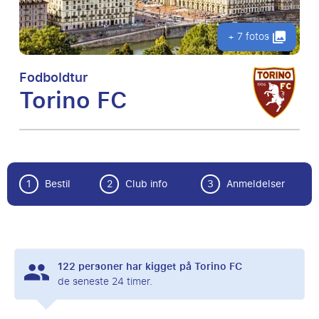
+ 7 fotos
Fodboldtur
Torino FC
1
Bestil
2
Club info
3
Anmeldelser
122
personer har kigget på Torino FC
de seneste 24 timer.