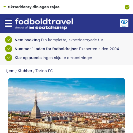
100% Økonomisk beskyttelse
Nem booking
Din komplette, skræddersyede tur
Nummer 1 inden for fodboldrejser
Eksperten siden 2004
Klar og præcis
Ingen skjulte omkostninger
Hjem
Klubber
Torino FC
/
/