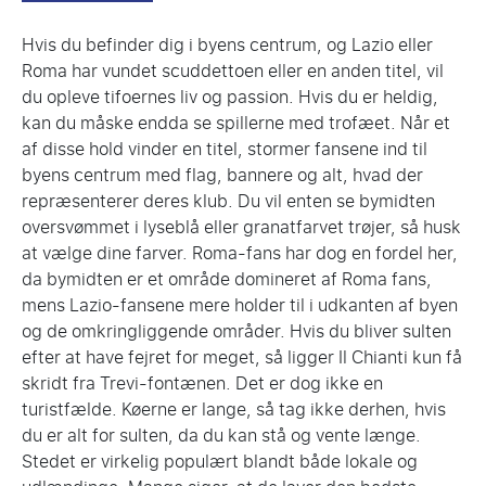
Hvis du befinder dig i byens centrum, og Lazio eller
Roma har vundet scuddettoen eller en anden titel, vil
du opleve tifoernes liv og passion. Hvis du er heldig,
kan du måske endda se spillerne med trofæet. Når et
af disse hold vinder en titel, stormer fansene ind til
byens centrum med flag, bannere og alt, hvad der
repræsenterer deres klub. Du vil enten se bymidten
oversvømmet i lyseblå eller granatfarvet trøjer, så husk
at vælge dine farver. Roma-fans har dog en fordel her,
da bymidten er et område domineret af Roma fans,
mens Lazio-fansene mere holder til i udkanten af byen
og de omkringliggende områder. Hvis du bliver sulten
efter at have fejret for meget, så ligger Il Chianti kun få
skridt fra Trevi-fontænen. Det er dog ikke en
turistfælde. Køerne er lange, så tag ikke derhen, hvis
du er alt for sulten, da du kan stå og vente længe.
Stedet er virkelig populært blandt både lokale og