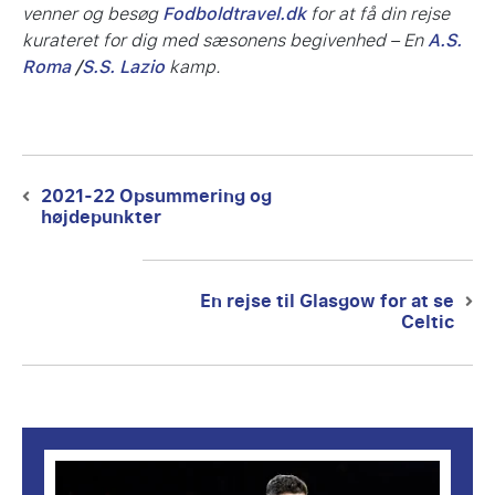
venner og besøg
Fodboldtravel.dk
for at få din rejse
kurateret for dig med sæsonens begivenhed – En
A.S.
Roma
/
S.S. Lazio
kamp.
Post
navigation
2021-22 Opsummering og
Previous
højdepunkter
post:
En rejse til Glasgow for at se
Next
Celtic
post: