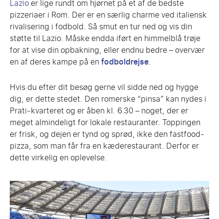
Lazio
er lige rundt om hjørnet på et af de bedste
pizzeriaer i Rom. Der er en særlig charme ved italiensk
rivalisering i fodbold. Så smut en tur ned og vis din
støtte til Lazio. Måske endda iført en himmelblå trøje
for at vise din opbakning, eller endnu bedre – overvær
en af deres kampe på en
fodboldrejse
.
Hvis du efter dit besøg gerne vil sidde ned og hygge
dig, er dette stedet. Den romerske “pinsa” kan nydes i
Prati-kvarteret og er åben kl. 6.30 – noget, der er
meget almindeligt for lokale restauranter. Toppingen
er frisk, og dejen er tynd og sprød, ikke den fastfood-
pizza, som man får fra en kæderestaurant. Derfor er
dette virkelig en oplevelse.