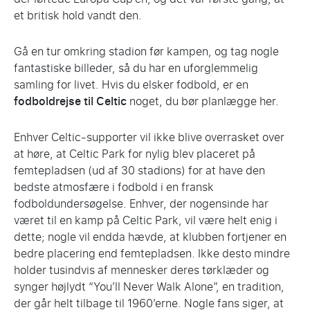
et britisk hold vandt den.
Gå en tur omkring stadion før kampen, og tag nogle
fantastiske billeder, så du har en uforglemmelig
samling for livet. Hvis du elsker fodbold, er en
fodboldrejse til Celtic
noget, du bør planlægge her.
Enhver Celtic-supporter vil ikke blive overrasket over
at høre, at Celtic Park for nylig blev placeret på
femtepladsen (ud af 30 stadions) for at have den
bedste atmosfære i fodbold i en fransk
fodboldundersøgelse. Enhver, der nogensinde har
været til en kamp på Celtic Park, vil være helt enig i
dette; nogle vil endda hævde, at klubben fortjener en
bedre placering end femtepladsen. Ikke desto mindre
holder tusindvis af mennesker deres tørklæder og
synger højlydt “You’ll Never Walk Alone”, en tradition,
der går helt tilbage til 1960’erne. Nogle fans siger, at