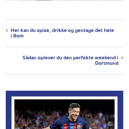
Post
navigation
Her kan du spise, drikke og gentage det hele
Previous
i Rom
post:
Sådan oplever du den perfekte weekend i
Next
Dortmund
post: