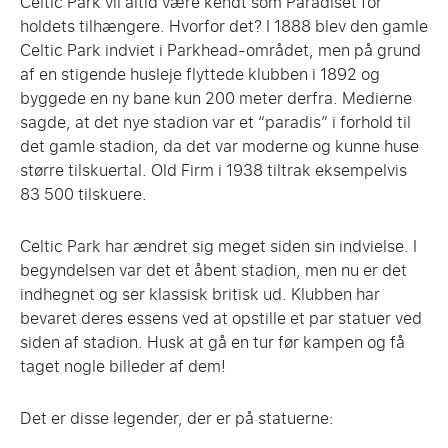
Celtic Park vil altid være kendt som Paradiset for
holdets tilhængere. Hvorfor det? I 1888 blev den gamle
Celtic Park indviet i Parkhead-området, men på grund
af en stigende husleje flyttede klubben i 1892 og
byggede en ny bane kun 200 meter derfra. Medierne
sagde, at det nye stadion var et “paradis” i forhold til
det gamle stadion, da det var moderne og kunne huse
større tilskuertal. Old Firm i 1938 tiltrak eksempelvis
83 500 tilskuere.
Celtic Park har ændret sig meget siden sin indvielse. I
begyndelsen var det et åbent stadion, men nu er det
indhegnet og ser klassisk britisk ud. Klubben har
bevaret deres essens ved at opstille et par statuer ved
siden af stadion. Husk at gå en tur før kampen og få
taget nogle billeder af dem!
Det er disse legender, der er på statuerne: