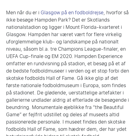
Men når du er i
Glasgow på en fodboldrejse
, hvorfor så
ikke besøge Hampden Park? Det er Skotlands
nationalstadion og ligger i Mount Florida-kvarteret i
Glasgow. Hampden har været vært for flere virkelig
uforglemmelige klub- og landskampe på nationalt
niveau, såsom bl.a. tre Champions League-finaler, en
UEFA Cup-finale og EM 2020. Hampden Experience
omfatter en rundvisning på stadion, et besøg på et af
de bedste fodboldmuseer i verden og et stop forbi den
skotske fodbolds Hall of Fame. Gå ikke glip af det
første nationale fodboldmuseum i Europa, som findes
på stadionet. De glødende, uerstattelige artefakter i
gallerierne undlader aldrig at efterlade de besøgende i
beundring. Monumentale øjeblikke fra “the Beautiful
Game” er fejlfrit udstillet og deles af museets altid
passionerede personale. I museet findes den skotske
fodbolds Hall of Fame, som hædrer dem, der har ydet