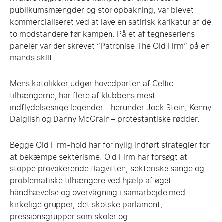
publikumsmængder og stor opbakning, var blevet
kommercialiseret ved at lave en satirisk karikatur af de
to modstandere før kampen. På et af tegneseriens
paneler var der skrevet “Patronise The Old Firm” på en
mands skilt.
Mens katolikker udgør hovedparten af Celtic-
tilhængerne, har flere af klubbens mest
indflydelsesrige legender – herunder Jock Stein, Kenny
Dalglish og Danny McGrain – protestantiske rødder.
Begge Old Firm-hold har for nylig indført strategier for
at bekæmpe sekterisme. Old Firm har forsøgt at
stoppe provokerende flagviften, sekteriske sange og
problematiske tilhængere ved hjælp af øget
håndhævelse og overvågning i samarbejde med
kirkelige grupper, det skotske parlament,
pressionsgrupper som skoler og