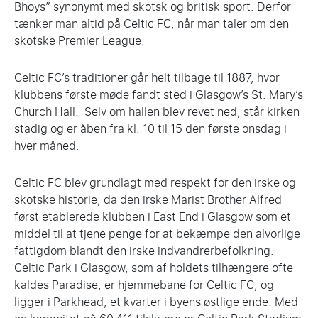
Bhoys” synonymt med skotsk og britisk sport. Derfor
tænker man altid på Celtic FC, når man taler om den
skotske Premier League.
Celtic FC’s traditioner går helt tilbage til 1887, hvor
klubbens første møde fandt sted i Glasgow’s St. Mary’s
Church Hall. Selv om hallen blev revet ned, står kirken
stadig og er åben fra kl. 10 til 15 den første onsdag i
hver måned.
Celtic FC blev grundlagt med respekt for den irske og
skotske historie, da den irske Marist Brother Alfred
først etablerede klubben i East End i Glasgow som et
middel til at tjene penge for at bekæmpe den alvorlige
fattigdom blandt den irske indvandrerbefolkning.
Celtic Park i Glasgow, som af holdets tilhængere ofte
kaldes Paradise, er hjemmebane for Celtic FC, og
ligger i Parkhead, et kvarter i byens østlige ende. Med