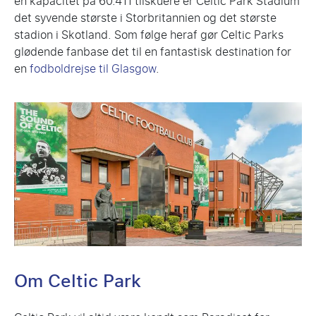
en kapacitet på 60.411 tilskuere er Celtic Park Stadium
det syvende største i Storbritannien og det største
stadion i Skotland. Som følge heraf gør Celtic Parks
glødende fanbase det til en fantastisk destination for
en
fodboldrejse til Glasgow
.
Om Celtic Park