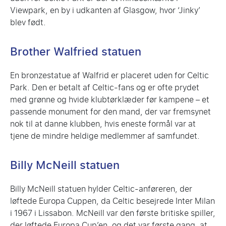
Viewpark, en by i udkanten af Glasgow, hvor ‘Jinky’
blev født.
Brother Walfried
statuen
En bronzestatue af Walfrid er placeret uden for Celtic
Park. Den er betalt af Celtic-fans og er ofte prydet
med grønne og hvide klubtørklæder før kampene – et
passende monument for den mand, der var fremsynet
nok til at danne klubben, hvis eneste formål var at
tjene de mindre heldige medlemmer af samfundet.
Billy McNeill
statuen
Billy McNeill statuen hylder Celtic-anføreren, der
løftede Europa Cuppen, da Celtic besejrede Inter Milan
i 1967 i Lissabon. McNeill var den første britiske spiller,
der løftede Europa Cup’en, og det var første gang, at