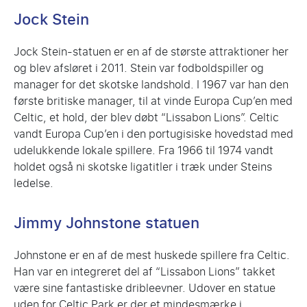
Jock Stein
Jock Stein-statuen er en af de største attraktioner her
og blev afsløret i 2011. Stein var fodboldspiller og
manager for det skotske landshold. I 1967 var han den
første britiske manager, til at vinde Europa Cup’en med
Celtic, et hold, der blev døbt “Lissabon Lions”. Celtic
vandt Europa Cup’en i den portugisiske hovedstad med
udelukkende lokale spillere. Fra 1966 til 1974 vandt
holdet også ni skotske ligatitler i træk under Steins
ledelse.
Jimmy Johnstone statuen
Johnstone er en af de mest huskede spillere fra Celtic.
Han var en integreret del af “Lissabon Lions” takket
være sine fantastiske dribleevner. Udover en statue
uden for Celtic Park er der et mindesmærke i