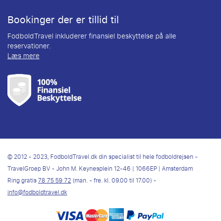
Bookinger der er tillid til
FodboldTravel inkluderer finansiel beskyttelse på alle
reservationer.
Læs mere
© 2012 - 2023, FodboldTravel.dk din specialist til hele fodboldrejsen -
TravelGroep BV - John M. Keynesplein 12-46 | 1066EP | Amsterdam
Ring gratis
78 75 59 72
(man. - fre. kl. 09.00 til 17.00) -
info@fodboldtravel.dk