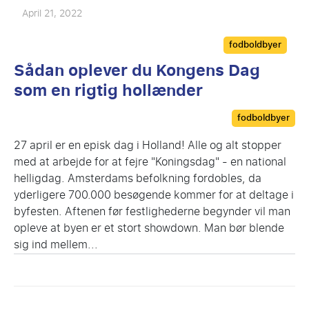
April 21, 2022
Categories
fodboldbyer
Sådan oplever du Kongens Dag
som en rigtig hollænder
Categories
fodboldbyer
27 april er en episk dag i Holland! Alle og alt stopper
med at arbejde for at fejre "Koningsdag" - en national
helligdag. Amsterdams befolkning fordobles, da
yderligere 700.000 besøgende kommer for at deltage i
byfesten. Aftenen før festlighederne begynder vil man
opleve at byen er et stort showdown. Man bør blende
sig ind mellem...