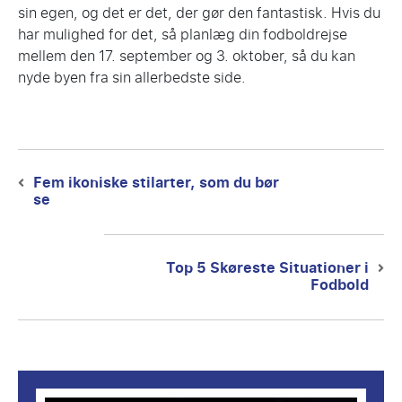
sin egen, og det er det, der gør den fantastisk. Hvis du
har mulighed for det, så planlæg din fodboldrejse
mellem den 17. september og 3. oktober, så du kan
nyde byen fra sin allerbedste side.
Post
navigation
Fem ikoniske stilarter, som du bør
Previous
se
post:
Top 5 Skøreste Situationer i
Next
Fodbold
post: