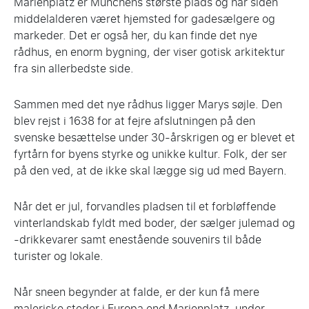
Marienplatz er Münchens største plads og har siden
middelalderen været hjemsted for gadesælgere og
markeder. Det er også her, du kan finde det nye
rådhus, en enorm bygning, der viser gotisk arkitektur
fra sin allerbedste side.
Sammen med det nye rådhus ligger Marys søjle. Den
blev rejst i 1638 for at fejre afslutningen på den
svenske besættelse under 30-årskrigen og er blevet et
fyrtårn for byens styrke og unikke kultur. Folk, der ser
på den ved, at de ikke skal lægge sig ud med Bayern.
Når det er jul, forvandles pladsen til et forbløffende
vinterlandskab fyldt med boder, der sælger julemad og
-drikkevarer samt enestående souvenirs til både
turister og lokale.
Når sneen begynder at falde, er der kun få mere
maleriske steder i Europa end Marienplatz, under