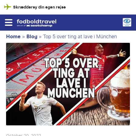
Skræddersy din egen rejse
Home
»
Blog
»
Top 5 over ting at lave i München
October 20, 2022