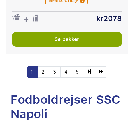
Betal 50 % i dag!
kr2078
Se pakker
1
2
3
4
5
Fodboldrejser SSC
Napoli