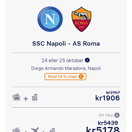
SSC Napoli - AS Roma
24 eller 25 oktober
Diego Armando Maradona, Napoli
Betal 50 % i dag!
kr2167
kr1906
PP FRA
kr5439
kr5178