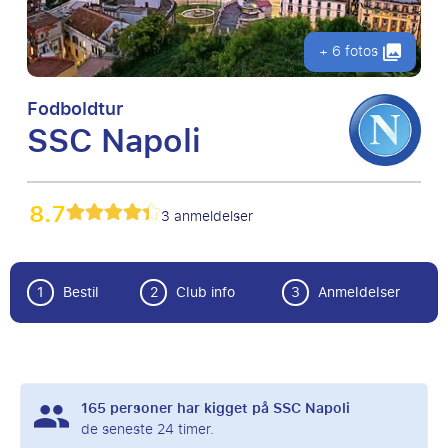
+ 6 fotos
Fodboldtur
SSC Napoli
8.7
3 anmeldelser
1
Bestil
2
Club info
3
Anmeldelser
165
personer har kigget på SSC Napoli
de seneste 24 timer.