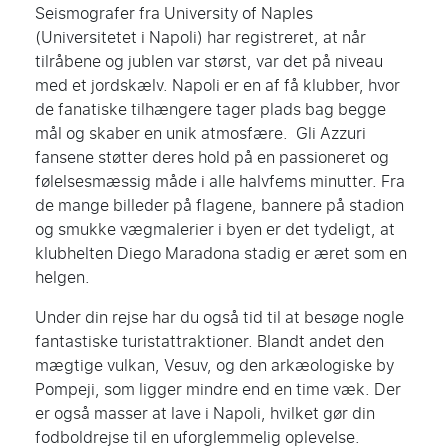
Seismografer fra University of Naples
(Universitetet i Napoli) har registreret, at når
tilråbene og jublen var størst, var det på niveau
med et jordskælv. Napoli er en af få klubber, hvor
de fanatiske tilhængere tager plads bag begge
mål og skaber en unik atmosfære. Gli Azzuri
fansene støtter deres hold på en passioneret og
følelsesmæssig måde i alle halvfems minutter. Fra
de mange billeder på flagene, bannere på stadion
og smukke vægmalerier i byen er det tydeligt, at
klubhelten Diego Maradona stadig er æret som en
helgen.
Under din rejse har du også tid til at besøge nogle
fantastiske turistattraktioner. Blandt andet den
mægtige vulkan, Vesuv, og den arkæologiske by
Pompeji, som ligger mindre end en time væk. Der
er også masser at lave i Napoli, hvilket gør din
fodboldrejse til en uforglemmelig oplevelse.