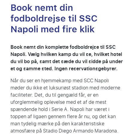
Book nemt din
fodboldrejse til SSC
Napoli med fire klik
Book nemt din komplette fodboldrejse til SSC
Napoli. V
æ
lg hvilken kamp du vil se, hvilket hotel
du vil bo p
å
, samt det s
æ
de du vil sidde p
å
under
et og samme sted. Ingen reservationsgebyrer
.
Når du ser en hjemmekamp med SCC Napoli
møder du ikke et luksuriøst stadion med moderne
faciliteter. Det, du til gengæld får, er en
uforglemmelig oplevelse med et af de mest
spændende hold i Serie A. Napoli har været i
toppen af ligaen gennem flere år nu, og det kan
man tydelig mærke på den karakteristiske
atmosfære på Stadio Diego Armando Maradona.