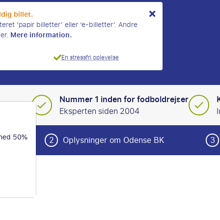
dig billet.
et ‘papir billetter’ eller ‘e-billetter’. Andre
Mere information.
mer.
En stressfri oplevelse
Nummer 1 inden for fodboldrejser
yede tur
Eksperten siden 2004
 med 50%
e
2
Oplysninger om Odense BK
3