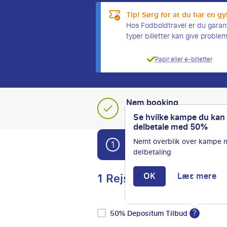
Tip! Sørg for at du har en gyl
Hos Fodboldtravel er du garanter
typer billetter kan give proble
Papir eller e-billetter
Nem booking
Din komplette, skrædders
Se hvilke kampe du kan
delbetale med 50%
Nemt overblik over kampe
1
Book nemt din fodboldrejs
delbetaling
1 Rejser
OK
Læs mere
?
50% Depositum Tilbud