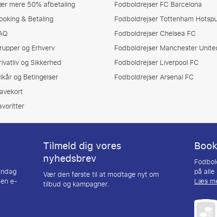
ær mere 50% afbetaling
Fodboldrejser FC Barcelona
ooking & Betaling
Fodboldrejser Tottenham Hotspu
AQ
Fodboldrejser Chelsea FC
rupper og Erhverv
Fodboldrejser Manchester Unite
rivatliv og Sikkerhed
Fodboldrejser Liverpool FC
ilkår og Betingelser
Fodboldrejser Arsenal FC
avekort
avoritter
Tilmeld dig vores
Booki
nyhedsbrev
Fodbold
andag
på alle
Vær den første til at modtage nyt om
 en e-
Læs m
tilbud og kampagner.