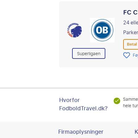
FC C
24 ell
Parke
Betal
Superligaen
Føj
Hvorfor
Samme
hele tu
FodboldTravel.dk?
Firmaoplysninger
K