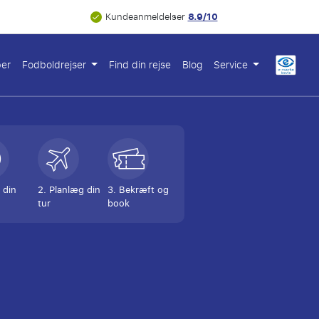
8.9/10
Kundeanmeldelser
ber
Fodboldrejser
Find din rejse
Blog
Service
 din
2. Planlæg din
3. Bekræft og
tur
book