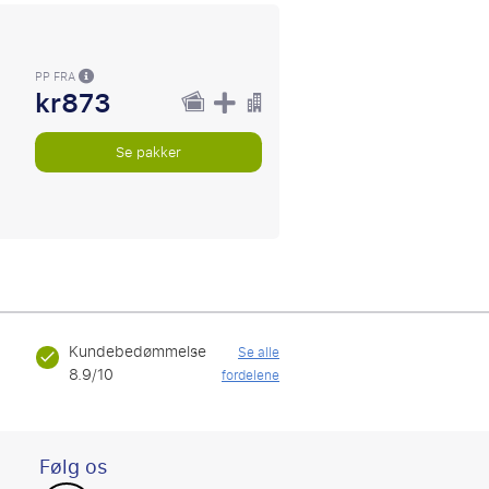
PP FRA
kr873
Se pakker
Kundebedømmelse
Se alle
8.9/10
fordelene
Følg os