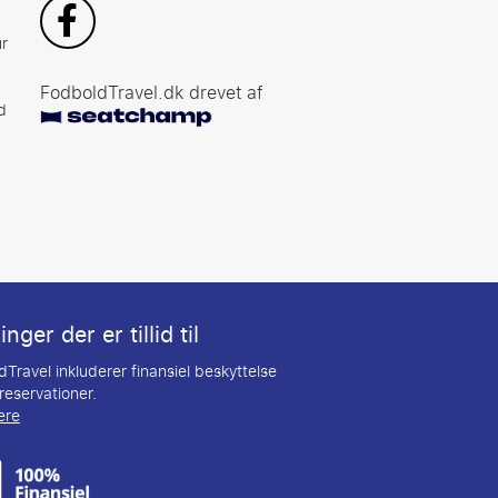
r
FodboldTravel.dk drevet af
d
nger der er tillid til
Travel inkluderer finansiel beskyttelse
 reservationer.
ere