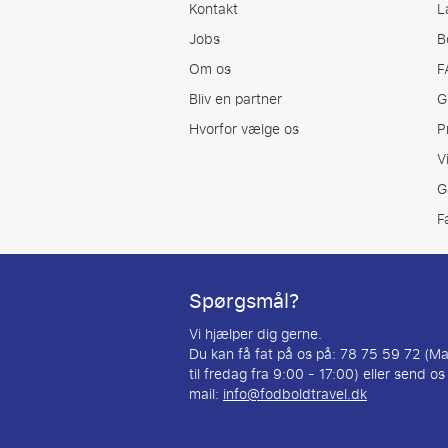
Kontakt
L
Jobs
B
Om os
F
Bliv en partner
G
Hvorfor vælge os
P
V
G
F
Spørgsmål?
Vi hjælper dig gerne.
Du kan få fat på os på: 78 75 59 72 (M
til fredag fra 9:00 - 17:00) eller send os
mail:
info@fodboldtravel.dk