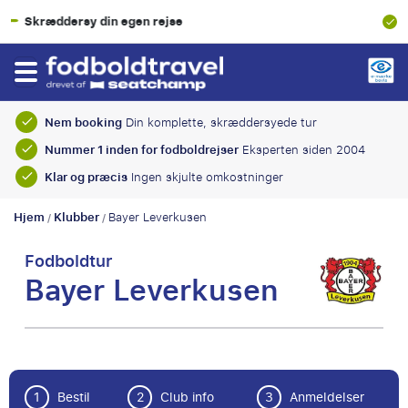
100% Økonomisk beskyttelse
Nem booking
Din komplette, skræddersyede tur
Nummer 1 inden for fodboldrejser
Eksperten siden 2004
Klar og præcis
Ingen skjulte omkostninger
Hjem
Klubber
Bayer Leverkusen
/
/
Fodboldtur
Bayer Leverkusen
1
Bestil
2
Club info
3
Anmeldelser