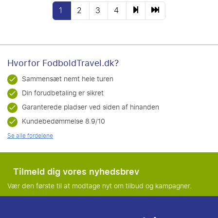
1
2
3
4
Hvorfor FodboldTravel.dk?
Sammensæt nemt hele turen
Din forudbetaling er sikret
Garanterede pladser ved siden af hinanden
Kundebedømmelse 8.9/10
Se alle fordelene
Tilmeld dig vores nyhedsbrev
Vær den første til at modtage nyt om tilbud og kampagner.