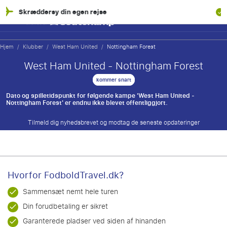
æddersy din egen rejse
100% Øk
Hjem
/
Klubber
/
West Ham United
/
Nottingham Forest
West Ham United - Nottingham Forest
kommer snart
Dato og spilletidspunkt for følgende kampe 'West Ham United -
Nottingham Forest' er endnu ikke blevet offentliggjort.
Tilmeld dig nyhedsbrevet og modtag de seneste opdateringer
Hvorfor FodboldTravel.dk?
Sammensæt nemt hele turen
Din forudbetaling er sikret
Garanterede pladser ved siden af hinanden