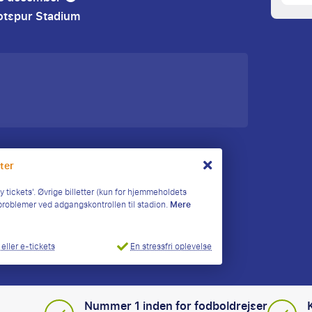
otspur Stadium
tter
y tickets'. Øvrige billetter (kun for hjemmeholdets
 problemer ved adgangskontrollen til stadion.
Mere
En stressfri oplevelse
 eller e-tickets
Nummer 1 inden for fodboldrejser