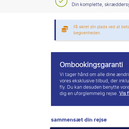
Din komplette, skrædders
Få sikret din plads ved at bet
begivenheden.
Ombookingsgaranti
Vi tager hånd om alle dine ændr
vores eksklusive tilbud, der ink
fly. Du kan desuden benytte vore
dig en uforglemmelig rejse.
Vis f
sammensæt din rejse