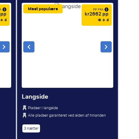
Mest populære
RA
PP FRA
 pp
kr2662 pp
Langside
Pladser i langside
Alle pladser garanteret ved siden af hinanden
3 nætter