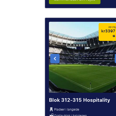
PP F
kr3397
Blok 312-315 Hospitality
Pladser i langside
Gratis drink i halvlegen