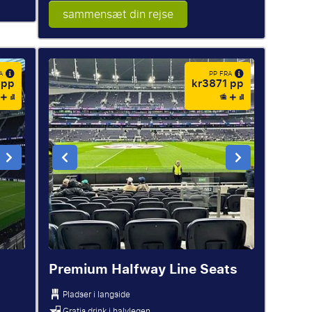
sammensæt din rejse
RA
PP FRA
 pp
kr3871 pp
Premium Halfway Line Seats
Pladser i langside
Gratis drink i halvlegen