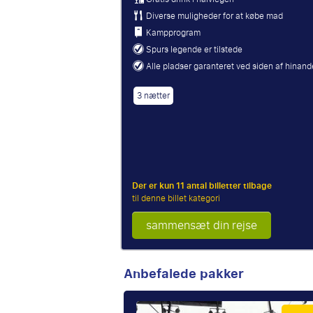
Diverse muligheder for at købe mad
Kampprogram
Spurs legende er tilstede
Alle pladser garanteret ved siden af hinan
3 nætter
Der er kun 11 antal billetter tilbage
til denne billet kategori
sammensæt din rejse
Anbefalede pakker