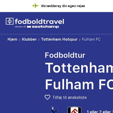
Skræddersy din egen rejse
Hjem
Klubber
Tottenham Hotspur
Fulham FC
/
/
/
Fodboldtur
Tottenham
Fulham F
Tilføj til ønskeliste
1 eller 2 ell