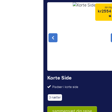
PP F
kr2554
Korte Side
Pladser i korte side
3 nætter
sammensæt din rejse