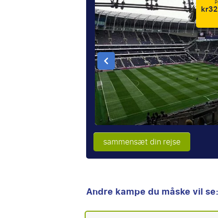
P
kr32
sammensæt din rejse
Andre kampe du måske vil se