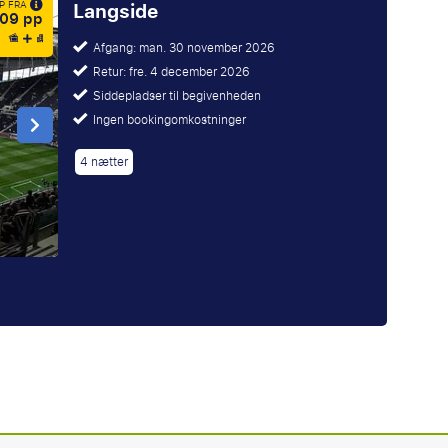
Langside
P FRA
09 pp
Afgang: man. 30 november 2026
Retur: fre. 4 december 2026
Siddepladser til begivenheden
Ingen bookingomkostninger
4 nætter
: