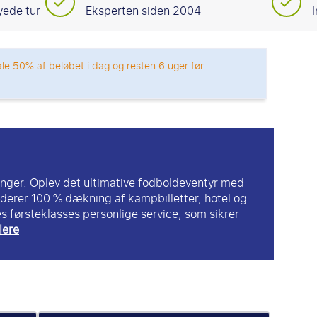
yede tur
Eksperten siden 2004
ale 50% af beløbet i dag og resten 6 uger før
inger. Oplev det ultimative fodboldeventyr med
luderer 100 % dækning af kampbilletter, hotel og
s førsteklasses personlige service, som sikrer
lere