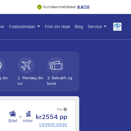
8.9/10
Kundeanmeldelser
ber
Fodboldrejser
Find din rejse
Blog
Service
g din
2. Planlæg din
3. Bekræft og
tur
book
fra
kr2554 pp
+
Billet
Hotel
Udvidede ydelser