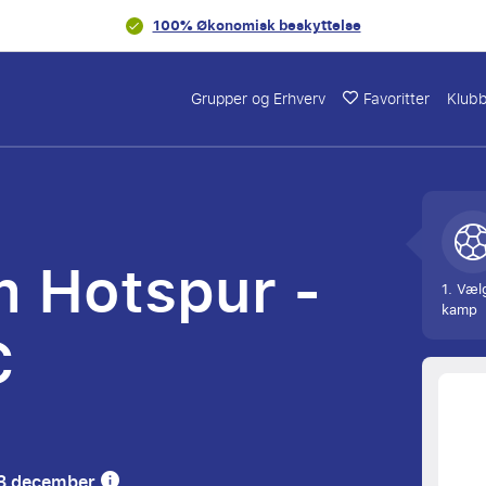
100% Økonomisk beskyttelse
Grupper og Erhverv
Favoritter
Klub
 Hotspur -
1. Væl
kamp
C
er 3 december