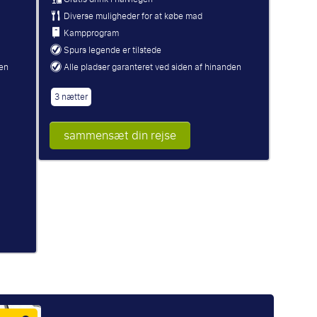
Diverse muligheder for at købe mad
Kampprogram
Spurs legende er tilstede
den
Alle pladser garanteret ved siden af hinanden
3 nætter
sammensæt din rejse