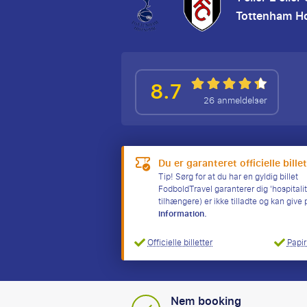
Tottenham H
8.7
26 anmeldelser
Du er garanteret officielle bille
Tip! Sørg for at du har en gyldig billet
FodboldTravel garanterer dig 'hospitalit
tilhængere) er ikke tilladte og kan give
information.
Officielle billetter
Papir
Nem booking