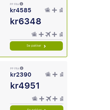
PP FRA
kr4585
kr6348
Se pakker
PP FRA
kr2390
kr4951
Se pakker