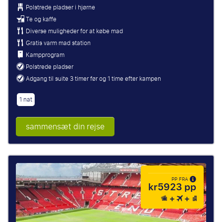
Polstrede pladser i hjørne
Te og kaffe
Diverse muligheder for at købe mad
Gratis varm mad station
Kampprogram
Polstrede pladser
Adgang til suite 3 timer før og 1 time efter kampen
1 nat
sammensæt din rejse
PP FRA
kr5923 pp