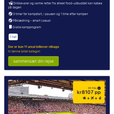
Drikkevarer og varme retter fra street food-udbuddet kan købes
på dagen
3 timer før kampstart, i pausen og 1 time efter kampen
Påklædning - smart casual
Gratis kampprogram
1 nat
Der er kun 11 antal billetter tilbage
til denne billet kategori
sammensæt din rejse
PP FRA
kr8107 pp