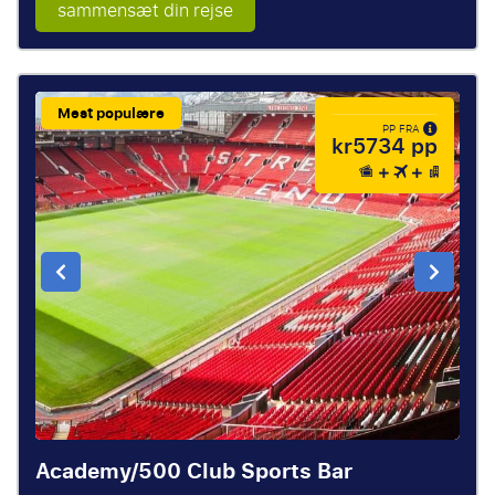
sammensæt din rejse
Mest populære
PP FRA
kr5734 pp
Academy/500 Club Sports Bar