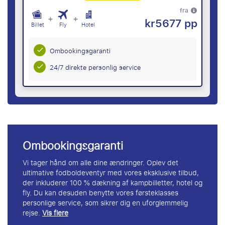
fra
+
+
kr5677 pp
Billet
Fly
Hotel
Ombookingsgaranti
24/7 direkte personlig service
Ombookingsgaranti
Vi tager hånd om alle dine ændringer. Oplev det
ultimative fodboldeventyr med vores eksklusive tilbud,
der inkluderer 100 % dækning af kampbilletter, hotel og
fly. Du kan desuden benytte vores førsteklasses
personlige service, som sikrer dig en uforglemmelig
rejse.
Vis flere