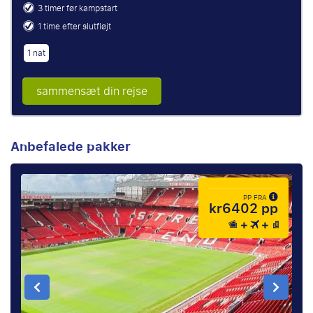
3 timer før kampstart
1 time efter slutfløjt
1 nat
sammensæt din rejse
Anbefalede pakker
PP FRA
kr6402 pp