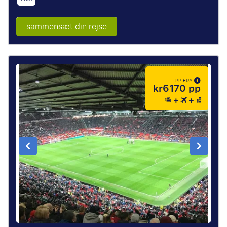
sammensæt din rejse
PP FRA
kr6170 pp