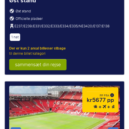
Øst stand
Øst stand
Officielle pladser
E237/E239/E331/E332/E333/E334/E335/NE3420/E137/E138
1 nat
Der er kun 2 antal billetter tilbage
til denne billet kategori
sammensæt din rejse
PP FRA
kr5677 pp