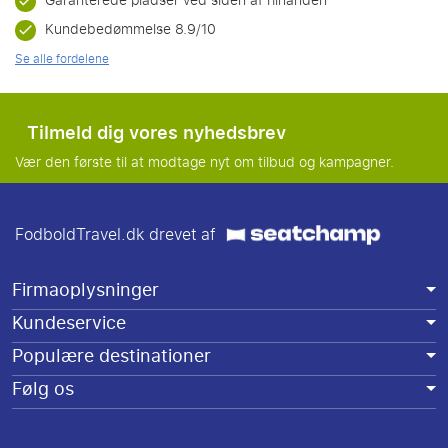
Garanterede pladser ved siden af hinanden
Kundebedømmelse 8.9/10
Se alle fordelene
Tilmeld dig vores nyhedsbrev
Vær den første til at modtage nyt om tilbud og kampagner.
FodboldTravel.dk drevet af
Firmaoplysninger
Kundeservice
Populære destinationer
Følg os