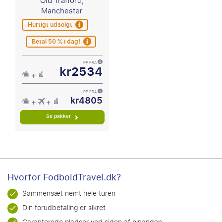
Old Trafford,
Manchester
Hurtigt udsolgt
Betal 50 % i dag!
PP FRA
kr2534
PP FRA
kr4805
Se pakker
Hvorfor FodboldTravel.dk?
Sammensæt nemt hele turen
Din forudbetaling er sikret