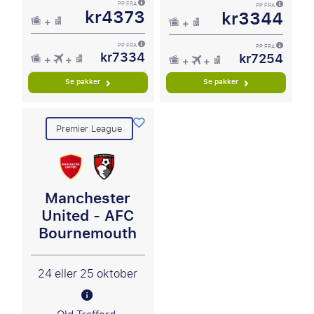
PP FRA
PP FRA
kr4373
kr3344
PP FRA
PP FRA
kr7334
kr7254
Se pakker
Se pakker
Premier League
Manchester
United - AFC
Bournemouth
24 eller 25 oktober