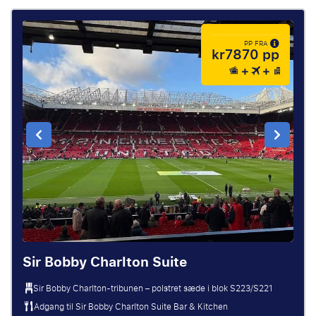
PP FRA
kr7870 pp
Sir Bobby Charlton Suite
Sir Bobby Charlton-tribunen – polstret sæde i blok S223/S221
Adgang til Sir Bobby Charlton Suite Bar & Kitchen