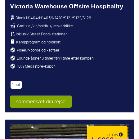
Victoria Warehouse Offsite Hospitality
Block
N1404/N1405/N1410/S121/S122/S126
Gratis øl/vin/spiritus/læskedrikke
Inklusiv Street Food-stationer
Kampprogram og holdkort
Poseur-borde og -sofaer
Lounge åbner 3 timer før/1 time efter kampen
10% Megastore-kupon
1 nat
sammensæt din rejse
PP FRA