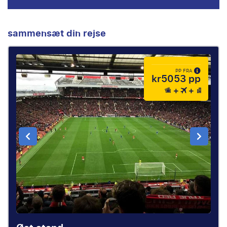
sammensæt din rejse
PP FRA
kr5053 pp