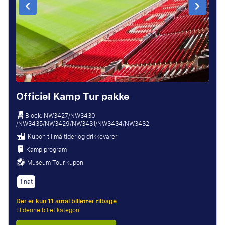
Officiel Kamp Tur pakke
Block: NW3427/NW3430
/NW3435/NW3429/NW3431/NW3434/NW3432
Kupon til måltider og drikkevarer
Kamp program
Museum Tour kupon
1 nat
Der er kun 11 antal billetter tilbage
til denne billet kategori