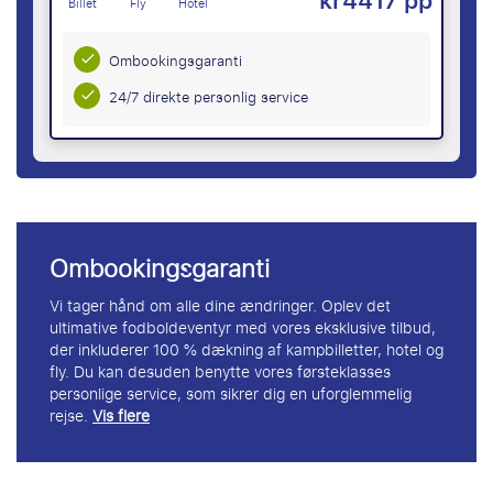
kr4417 pp
Billet
Fly
Hotel
Ombookingsgaranti
24/7 direkte personlig service
Ombookingsgaranti
Vi tager hånd om alle dine ændringer. Oplev det
ultimative fodboldeventyr med vores eksklusive tilbud,
der inkluderer 100 % dækning af kampbilletter, hotel og
fly. Du kan desuden benytte vores førsteklasses
personlige service, som sikrer dig en uforglemmelig
rejse.
Vis flere