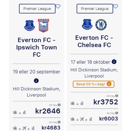
Premier League
Premier League
Everton FC -
Everton FC -
Chelsea FC
Ipswich Town
FC
17 eller 18 oktober
Hill Dickinson Stadium,
19 eller 20 september
Liverpool
Betal 50 % i dag!
Hill Dickinson Stadium,
Liverpool
PP FRA
kr3752
PP FRA
kr2646
PP FRA
kr6003
PP FRA
kr4683