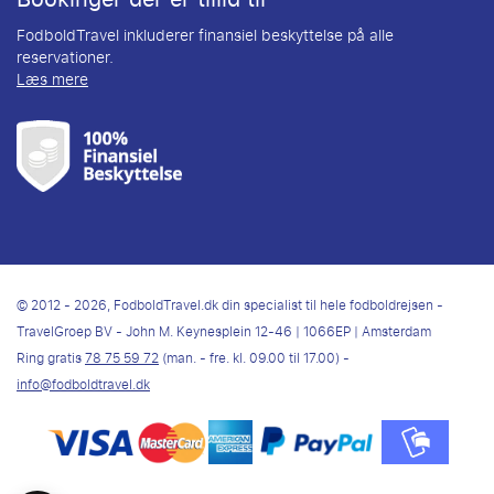
FodboldTravel inkluderer finansiel beskyttelse på alle
reservationer.
Læs mere
© 2012 - 2026, FodboldTravel.dk din specialist til hele fodboldrejsen -
TravelGroep BV - John M. Keynesplein 12-46 | 1066EP | Amsterdam
Ring gratis
78 75 59 72
(man. - fre. kl. 09.00 til 17.00) -
info@fodboldtravel.dk