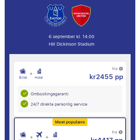
6 september kl. 14:00
Hill Dickinson Stadium
fra
+
kr2455 pp
Billet
Hotel
Ombookingsgaranti
24/7 direkte personlig service
Mest populære
fra
+
+