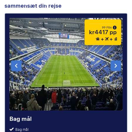
sammensæt din rejse
PP FRA
kr4417 pp
Bag mål
Bag mål