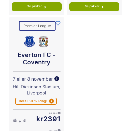
Se pakker
Se pakker
Premier League
Everton FC -
Coventry
7 eller 8 november
Hill Dickinson Stadium,
Liverpool
Betal 50 % i dag!
PP FRA
kr2391
PP FRA