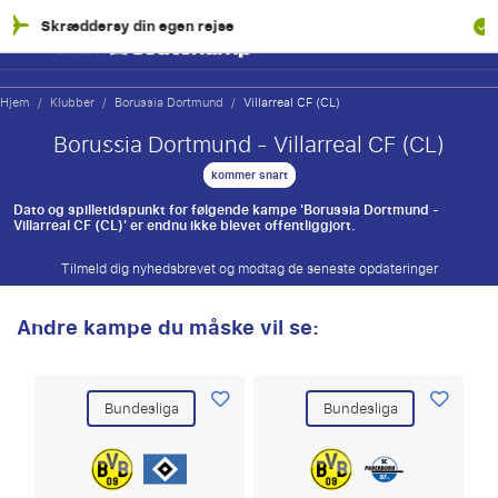
egen rejse
100% Økonomisk bes
Hjem
/
Klubber
/
Borussia Dortmund
/
Villarreal CF (CL)
Borussia Dortmund - Villarreal CF (CL)
kommer snart
Dato og spilletidspunkt for følgende kampe 'Borussia Dortmund -
Villarreal CF (CL)' er endnu ikke blevet offentliggjort.
Tilmeld dig nyhedsbrevet og modtag de seneste opdateringer
Andre kampe du måske vil se:
Bundesliga
Bundesliga