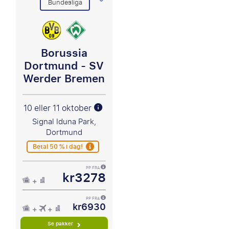
Bundesliga
Borussia
Dortmund - SV
Werder Bremen
10 eller 11 oktober
Signal Iduna Park,
Dortmund
Betal 50 % i dag!
PP FRA
kr3278
PP FRA
kr6930
Se pakker