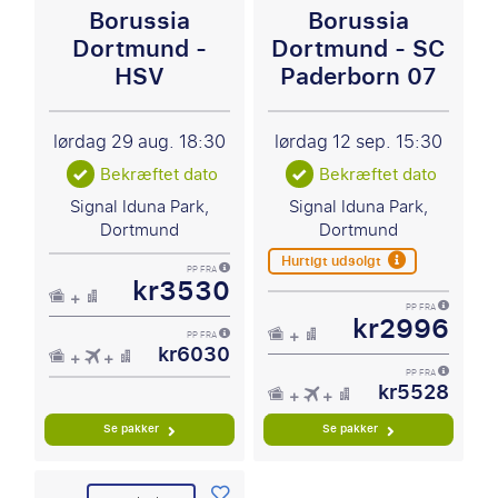
Borussia
Borussia
Dortmund -
Dortmund - SC
HSV
Paderborn 07
lørdag 29 aug.
18:30
lørdag 12 sep.
15:30
Bekræftet dato
Bekræftet dato
Signal Iduna Park,
Signal Iduna Park,
Dortmund
Dortmund
Hurtigt udsolgt
PP FRA
kr3530
PP FRA
kr2996
PP FRA
kr6030
PP FRA
kr5528
Se pakker
Se pakker