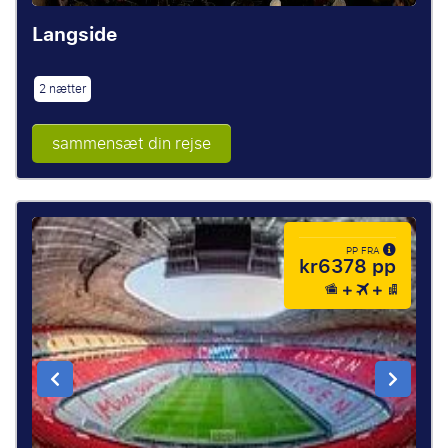
Langside
2 nætter
sammensæt din rejse
PP FRA
kr6378 pp