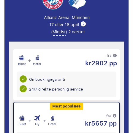
Allianz Arena, München
17 eller 18 april
(
Mindst
) 2 nætter
fra
+
kr2902 pp
Billet
Hotel
Ombookingsgaranti
24/7 direkte personlig service
Mest populære
fra
+
+
kr5657 pp
Billet
Fly
Hotel