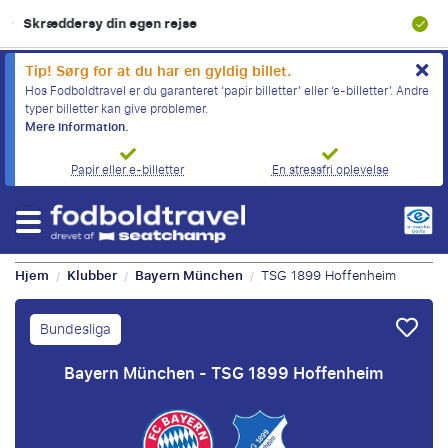
100% Økonomisk beskyttelse
Tip! Sørg for at du har en gyldig billet.
Hos Fodboldtravel er du garanteret ‘papir billetter’ eller ‘e-billetter’. Andre
typer billetter kan give problemer.
Mere information.
Papir eller e-billetter
En stressfri oplevelse
Hjem
Klubber
Bayern München
TSG 1899 Hoffenheim
/
/
/
Bundesliga
Bayern München - TSG 1899 Hoffenheim