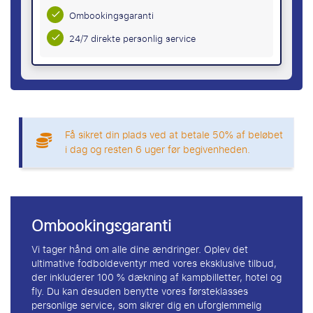
Ombookingsgaranti
24/7 direkte personlig service
Få sikret din plads ved at betale 50% af beløbet
i dag og resten 6 uger før begivenheden.
Ombookingsgaranti
Vi tager hånd om alle dine ændringer. Oplev det
ultimative fodboldeventyr med vores eksklusive tilbud,
der inkluderer 100 % dækning af kampbilletter, hotel og
fly. Du kan desuden benytte vores førsteklasses
personlige service, som sikrer dig en uforglemmelig