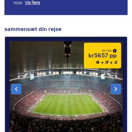
rejse.
Vis flere
sammensæt din rejse
PP FRA
kr5657 pp