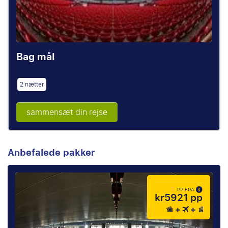
Bag mål
2 nætter
sammensæt din rejse
Anbefalede pakker
PP FRA
kr5921 pp