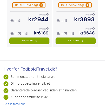
Betal 50 % i dag!
Betal 50 % i dag!
PP FRA
PP FRA
kr2944
kr3893
PP FRA
PP FRA
kr6189
kr6648
Se pakker
Se pakker
Hvorfor FodboldTravel.dk?
Sammensæt nemt hele turen
Din forudbetaling er sikret
Garanterede pladser ved siden af hinanden
Kundebedømmelse 8.9/10
Se alle fordelene