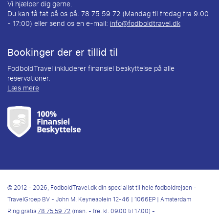
Vi hjælper dig gerne.
Du kan få fat på os på: 78 75 59 72 (Mandag til fredag fra 9:00
- 17:00) eller send os en e-mail:
info@fodboldtravel.dk
Bookinger der er tillid til
FodboldTravel inkluderer finansiel beskyttelse på alle
reservationer.
Læs mere
© 2012 - 2026, FodboldTravel.dk din specialist til hele fodboldrejsen -
TravelGroep BV - John M. Keynesplein 12-46 | 1066EP | Amsterdam
Ring gratis
78 75 59 72
(man. - fre. kl. 09.00 til 17.00) -