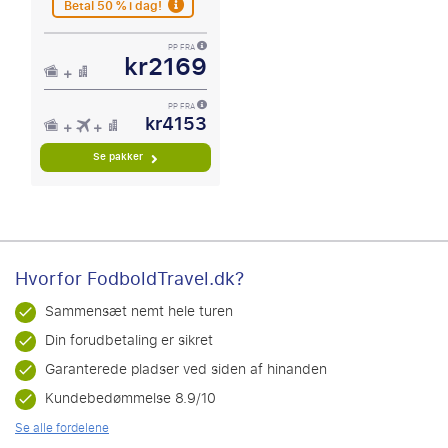
Betal 50 % i dag!
PP FRA
kr2169
PP FRA
kr4153
Se pakker
Hvorfor FodboldTravel.dk?
Sammensæt nemt hele turen
Din forudbetaling er sikret
Garanterede pladser ved siden af hinanden
Kundebedømmelse 8.9/10
Se alle fordelene