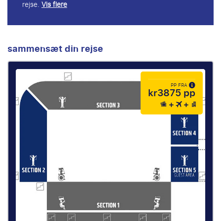
rejse.
Vis flere
sammensæt din rejse
PP FRA
kr3875 pp