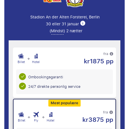
Stadion An der Alten Forsterei, Berlin
30 eller 31 januar
(
Mindst
) 2 nætter
fra
+
kr1875 pp
Billet
Hotel
Ombookingsgaranti
24/7 direkte personlig service
Mest populære
fra
+
+
kr3875 pp
Billet
Fly
Hotel