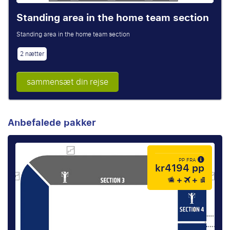
Standing area in the home team section
Standing area in the home team section
2 nætter
sammensæt din rejse
Anbefalede pakker
PP FRA
kr4194 pp