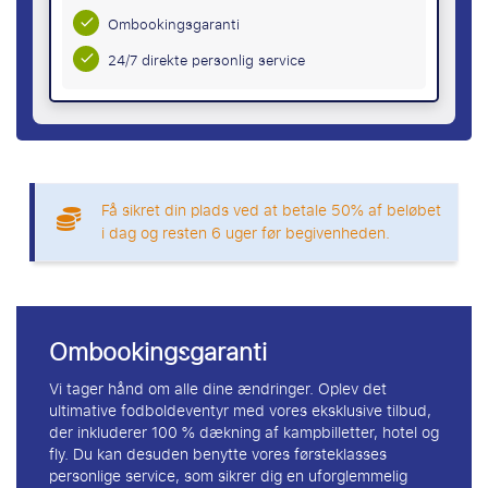
Ombookingsgaranti
24/7 direkte personlig service
Få sikret din plads ved at betale 50% af beløbet
i dag og resten 6 uger før begivenheden.
Ombookingsgaranti
Vi tager hånd om alle dine ændringer. Oplev det
ultimative fodboldeventyr med vores eksklusive tilbud,
der inkluderer 100 % dækning af kampbilletter, hotel og
fly. Du kan desuden benytte vores førsteklasses
personlige service, som sikrer dig en uforglemmelig