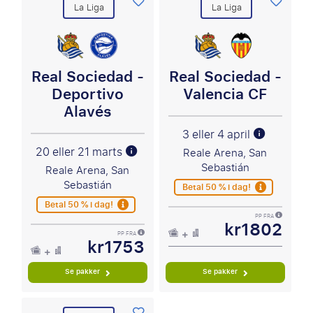
La Liga
La Liga
Real Sociedad -
Real Sociedad -
Deportivo
Valencia CF
Alavés
3 eller 4 april
20 eller 21 marts
Reale Arena, San
Sebastián
Reale Arena, San
Sebastián
Betal 50 % i dag!
Betal 50 % i dag!
PP FRA
kr1802
PP FRA
kr1753
Se pakker
Se pakker