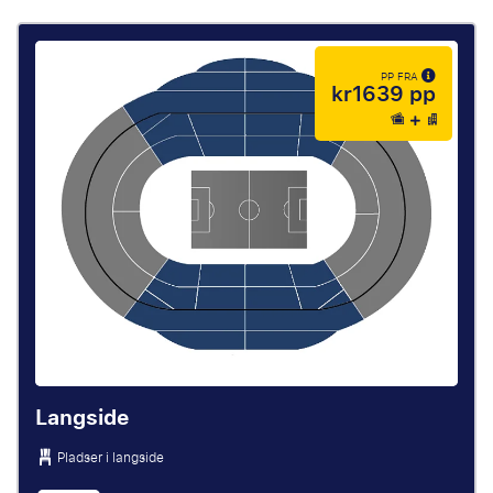
PP FRA
kr1639 pp
Langside
Pladser i langside