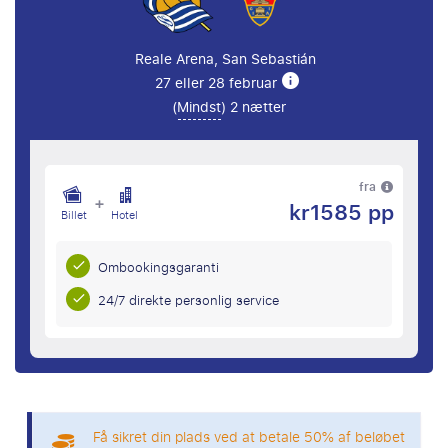
Reale Arena, San Sebastián
27 eller 28 februar
(
Mindst
) 2 nætter
fra
+
kr1585 pp
Billet
Hotel
Ombookingsgaranti
24/7 direkte personlig service
Få sikret din plads ved at betale 50% af beløbet