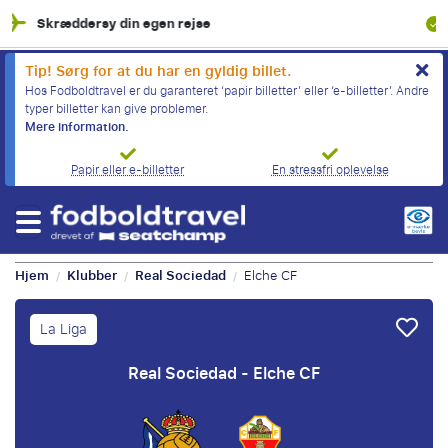
100% Økonomisk beskyttelse
Tip! Sørg for at du har en gyldig billet.
Hos Fodboldtravel er du garanteret ‘papir billetter’ eller ‘e-billetter’. Andre
typer billetter kan give problemer.
Mere information.
Papir eller e-billetter
En stressfri oplevelse
Hjem
Klubber
Real Sociedad
Elche CF
/
/
/
La Liga
Real Sociedad - Elche CF