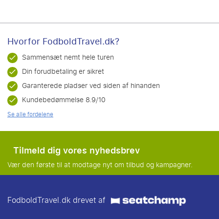
Hvorfor FodboldTravel.dk?
Sammensæt nemt hele turen
Din forudbetaling er sikret
Garanterede pladser ved siden af hinanden
Kundebedømmelse 8.9/10
Se alle fordelene
Tilmeld dig vores nyhedsbrev
Vær den første til at modtage nyt om tilbud og kampagner.
FodboldTravel.dk drevet af