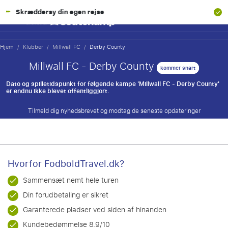
rsy din egen rejse
100% Økonom
Hjem
/
Klubber
/
Millwall FC
/
Derby County
Millwall FC - Derby County
kommer snart
Dato og spilletidspunkt for følgende kampe 'Millwall FC - Derby County'
er endnu ikke blevet offentliggjort.
Tilmeld dig nyhedsbrevet og modtag de seneste opdateringer
Hvorfor FodboldTravel.dk?
Sammensæt nemt hele turen
Din forudbetaling er sikret
Garanterede pladser ved siden af hinanden
Kundebedømmelse 8.9/10