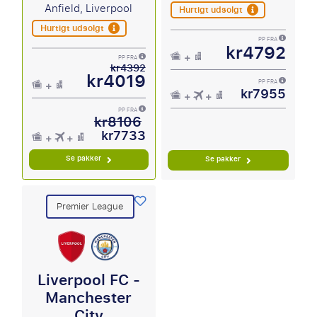
Anfield, Liverpool
Hurtigt udsolgt
Hurtigt udsolgt
PP FRA
kr4792
PP FRA
kr4392
kr4019
PP FRA
kr7955
PP FRA
kr8106
kr7733
Se pakker
Se pakker
Premier League
Liverpool FC -
Manchester
City