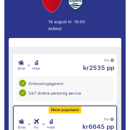
16 august kl. 18:00
Anfield
fra
+
kr2535 pp
Billet
Hotel
Ombookingsgaranti
24/7 direkte personlig service
Mest populære
fra
+
+
kr6645 pp
Billet
Fly
Hotel