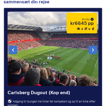
sammensæt din rejse
PP FRA
kr6645 pp
Carlsberg Dugout (Kop end)
Adgang til loungen tre timer før kampstart og op til en time efter
kampen