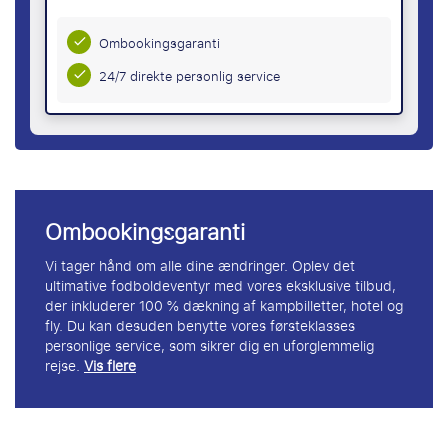
Ombookingsgaranti
24/7 direkte personlig service
Ombookingsgaranti
Vi tager hånd om alle dine ændringer. Oplev det
ultimative fodboldeventyr med vores eksklusive tilbud,
der inkluderer 100 % dækning af kampbilletter, hotel og
fly. Du kan desuden benytte vores førsteklasses
personlige service, som sikrer dig en uforglemmelig
rejse.
Vis flere