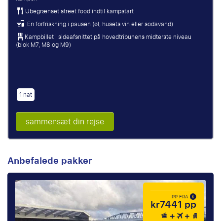
Ubegrænset street food indtil kampstart
En forfriskning i pausen (øl, husets vin eller sodavand)
Kampbillet i sideafsnittet på hovedtribunens midterste niveau
(blok M7, M8 og M9)
1 nat
sammensæt din rejse
Anbefalede pakker
PP FRA
kr7441 pp