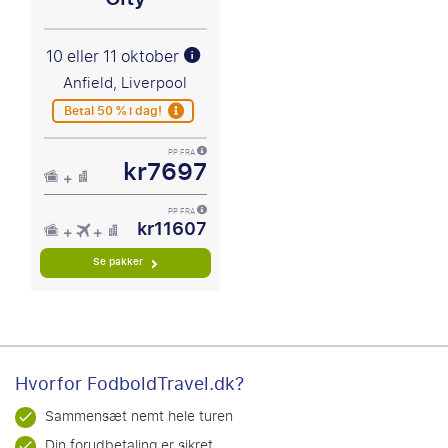
10 eller 11 oktober
Anfield, Liverpool
Betal 50 % i dag!
PP FRA
kr7697
PP FRA
kr11607
Se pakker
Hvorfor FodboldTravel.dk?
Sammensæt nemt hele turen
Din forudbetaling er sikret