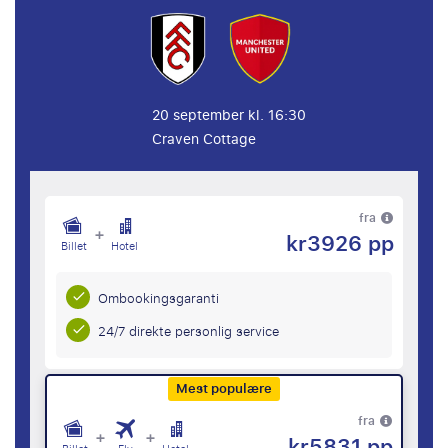
20 september kl. 16:30
Craven Cottage
fra
+
kr3926 pp
Billet
Hotel
Ombookingsgaranti
24/7 direkte personlig service
Mest populære
fra
+
+
kr5831 pp