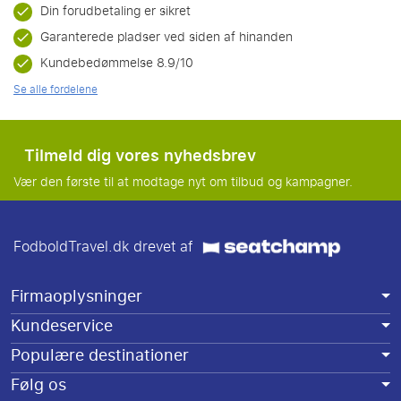
Din forudbetaling er sikret
Garanterede pladser ved siden af hinanden
Kundebedømmelse 8.9/10
Se alle fordelene
Tilmeld dig vores nyhedsbrev
Vær den første til at modtage nyt om tilbud og kampagner.
FodboldTravel.dk drevet af
Firmaoplysninger
Kundeservice
Populære destinationer
Følg os