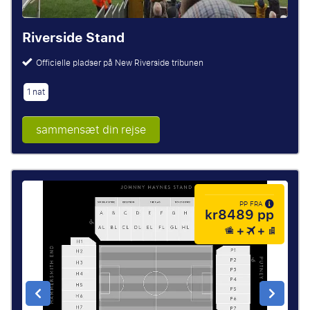
Riverside Stand
Officielle pladser på New Riverside tribunen
1 nat
sammensæt din rejse
PP FRA
kr8489 pp