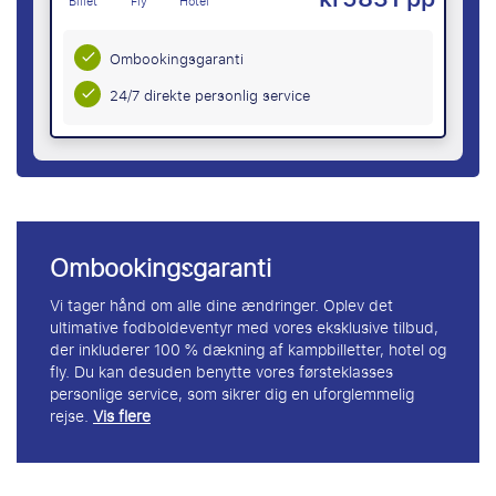
Billet
Fly
Hotel
Ombookingsgaranti
24/7 direkte personlig service
Ombookingsgaranti
Vi tager hånd om alle dine ændringer. Oplev det
ultimative fodboldeventyr med vores eksklusive tilbud,
der inkluderer 100 % dækning af kampbilletter, hotel og
fly. Du kan desuden benytte vores førsteklasses
personlige service, som sikrer dig en uforglemmelig
rejse.
Vis flere