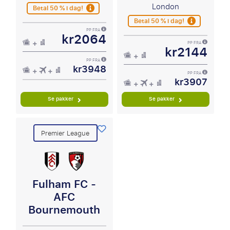
London
Betal 50 % i dag!
Betal 50 % i dag!
PP FRA
kr2064
PP FRA
kr2144
PP FRA
kr3948
PP FRA
kr3907
Se pakker
Se pakker
Premier League
Fulham FC -
AFC
Bournemouth