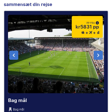
sammensæt din rejse
PP FRA
kr5831 pp
Bag mål
Bag mål