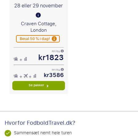
28 eller 29 november
Craven Cottage,
London
Betal 50 % i dag!
PP FRA
kr1823
PP FRA
kr3586
Se pakker
Hvorfor FodboldTravel.dk?
Sammensæt nemt hele turen