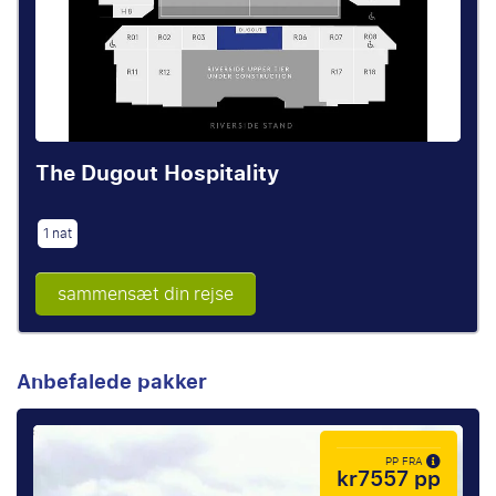
The Dugout Hospitality
1 nat
sammensæt din rejse
Anbefalede pakker
PP FRA
kr7557 pp