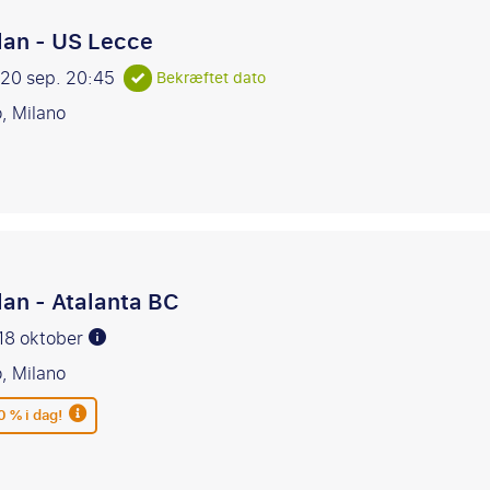
lan - US Lecce
 20 sep.
20:45
Bekræftet dato
o, Milano
lan - Atalanta BC
 18 oktober
o, Milano
0 % i dag!