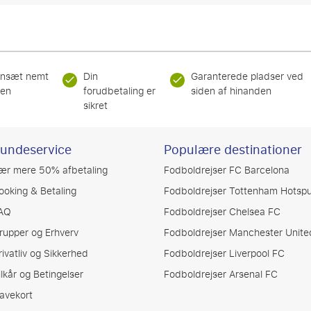
nsæt nemt
Din
Garanterede pladser ved
ren
forudbetaling er
siden af hinanden
sikret
undeservice
Populære destinationer
ær mere 50% afbetaling
Fodboldrejser FC Barcelona
ooking & Betaling
Fodboldrejser Tottenham Hotspu
AQ
Fodboldrejser Chelsea FC
rupper og Erhverv
Fodboldrejser Manchester Unite
rivatliv og Sikkerhed
Fodboldrejser Liverpool FC
ilkår og Betingelser
Fodboldrejser Arsenal FC
avekort