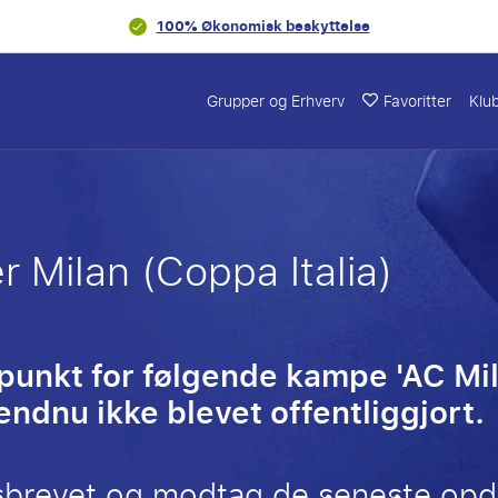
100% Økonomisk beskyttelse
Grupper og Erhverv
Favoritter
Klu
r Milan (Coppa Italia)
spunkt for følgende kampe 'AC Mil
 endnu ikke blevet offentliggjort.
sbrevet og modtag de seneste opd