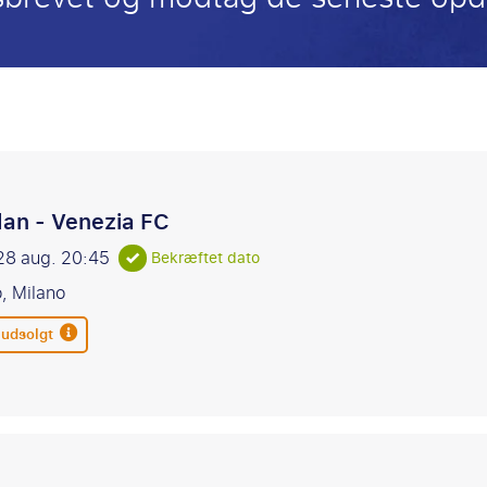
:
lan - Venezia FC
28 aug.
20:45
Bekræftet dato
o, Milano
 udsolgt