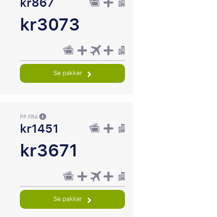
kr867
kr3073
Se pakker
PP FRA
kr1451
kr3671
Se pakker