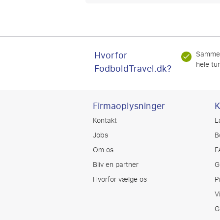
Hvorfor
Samme
hele tu
FodboldTravel.dk?
Firmaoplysninger
K
Kontakt
L
Jobs
B
Om os
F
Bliv en partner
G
Hvorfor vælge os
P
V
G