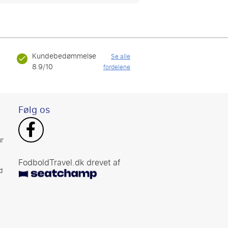
Kundebedømmelse
Se alle
8.9/10
fordelene
Følg os
r
FodboldTravel.dk drevet af
d