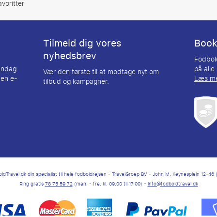
avoritter
Tilmeld dig vores
Booki
nyhedsbrev
Fodbold
andag
på alle
Vær den første til at modtage nyt om
 en e-
Læs m
tilbud og kampagner.
dTravel.dk din specialist til hele fodboldrejsen - TravelGroep BV - John M. Keynesplein 12-4
Ring gratis
78 75 59 72
(man. - fre. kl. 09.00 til 17.00) -
info@fodboldtravel.dk