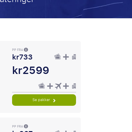
PP FRA
kr733
kr2599
Se pakker
PP FRA