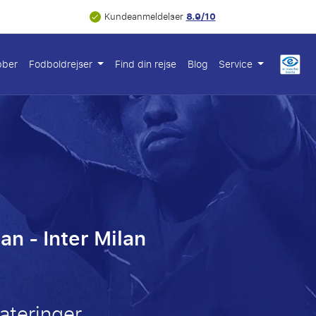
8.9/10
Kundeanmeldelser
bber
Fodboldrejser
Find din rejse
Blog
Service
an - Inter Milan
ateringer