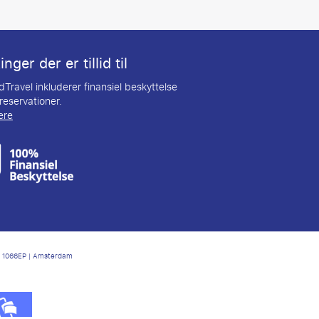
nger der er tillid til
Travel inkluderer finansiel beskyttelse
 reservationer.
ere
6 | 1066EP | Amsterdam