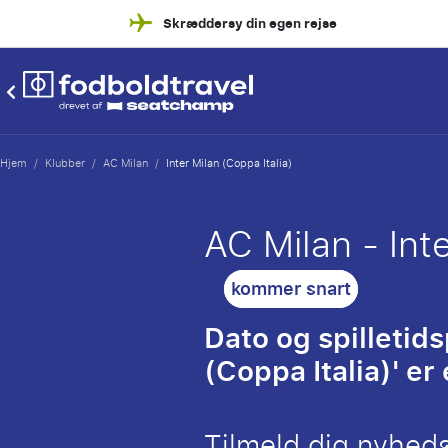
Skræddersy din egen rejse
Hjem
/
Klubber
/
AC Milan
/
Inter Milan (Coppa Italia)
AC Milan - Inte
kommer snart
Dato og spilletid
(Coppa Italia)' er
Tilmeld dig nyhed